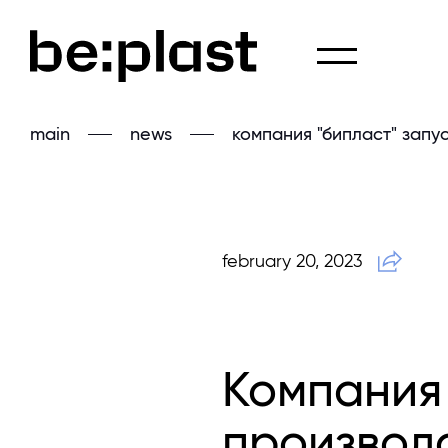
main
news
компания "бипласт" запу
february 20, 2023
Компания 
производ