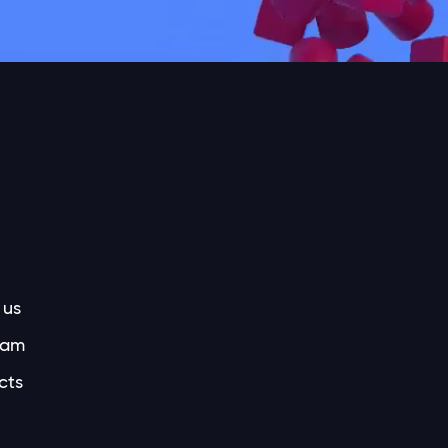
 us
eam
cts