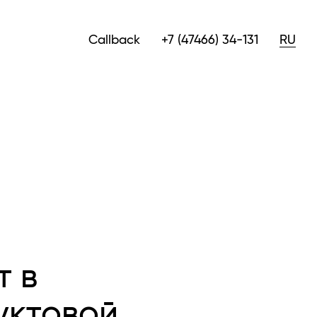
Callback
+7 (47466) 34-131
RU
т в
уктовой